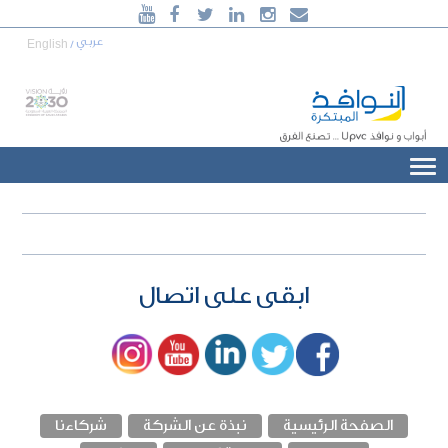





920006240
عربي
English
/
أبواب و نوافذ
uPVC
... تصنع الفرق
ابقى على اتصال
الصفحة الرئيسية
نبذة عن الشركة
شركاءنا