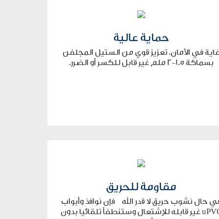
حماية عالية
اية في الأمان. تعزيز قوي من الستيل المجلفن
بسماكة 1.5-2 ملم غير قابل للكسر أو الضرر.
مقاومة للحريق
ي حال نشوب حريق لا قدر الله فإن نوافذ وأبواب
uPVC غير قابله للإشتعال وستنطفأ تلقائيا بدون