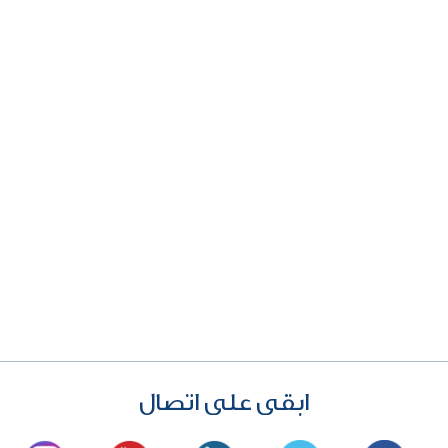
 الأمثل لخلق…
توفر لك فوائد جمالية رائ
ابقى على اتصال