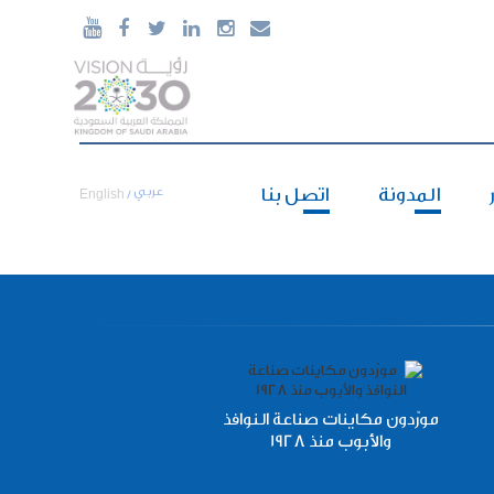





920006240
المدونة
اتصل بنا
عربي
English
/
مورّدون مكاينات صناعة النوافذ
والأبوب منذ 1928