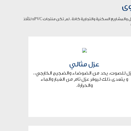
أصبح إستخدام أبواب ونوافذ ال uPVC شائعا في العالم مؤخراً وبديلاً مثاليا عمّا كان يستخدم في الماضي، حيث نرى هذا التوجه بشكل كبير في المنازل والمشاريع السكنية والتجارية كافة . لم تكن منتجات uPVC لتأخذ
عزل مثالي
زل للصوت، يحد من الضوضاء والضجيج الخارجي ،
و يتعدى ذلك ليوفر عزل تام من الغبار والماء
والحرارة.