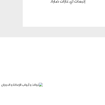
إنبعاث أي غازات ضارة.
نوافذ و أبواب الإما
 تعمل وفق نظام السحّاب،
نوافذ وأبواب الإمالة و ال