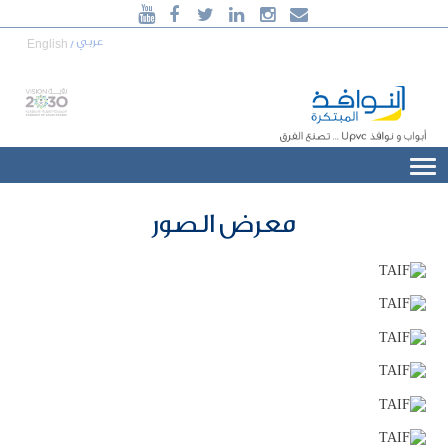





920006240
عربي
English
/
أبواب و نوافذ
uPVC
... تصنع الفرق
معرض الصور